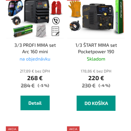
3/3 PROFI MMA set
1/3 ŠTART MMA set
Arc 160 mini
Pocketpower 190
na objednávku
Skladom
217,89 € bez DPH
178,86 € bez DPH
268 €
220 €
284 €
230 €
(–5 %)
(–4 %)
Detail
DO KOŠÍKA
AKCIA
AKCIA