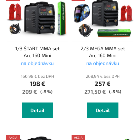
ý
p
p
r
i
o
s
d
p
u
r
k
1/3 ŠTART MMA set
2/3 MEGA MMA set
o
t
Arc 160 Mini
Arc 160 Mini
d
o
na objednávku
na objednávku
u
v
k
160,98 € bez DPH
208,94 € bez DPH
198 €
257 €
t
209 €
271,50 €
o
(–5 %)
(–5 %)
v
Detail
Detail
AKCIA
AKCIA