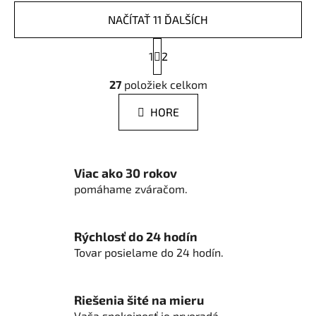
NAČÍTAŤ 11 ĎALŠÍCH
S
1
t
2
r
O
á
27
položiek celkom
v
n
l
k
HORE
á
o
d
v
a
a
n
c
Viac ako 30 rokov
i
i
pomáhame zváračom.
e
e
p
r
Rýchlosť do 24 hodín
v
Tovar posielame do 24 hodín.
k
y
v
Riešenia šité na mieru
ý
Vaša spokojnosť je prvoradá.