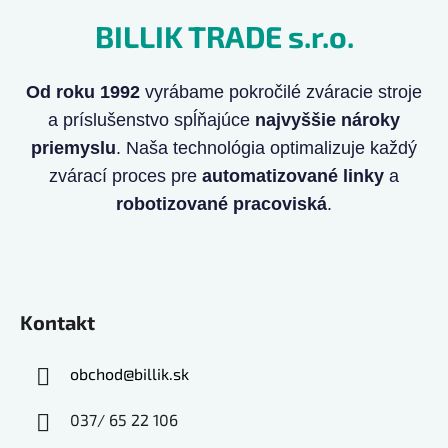
BILLIK TRADE s.r.o.
Od roku 1992
vyrábame pokročilé zváracie stroje
a príslušenstvo spĺňajúce
najvyššie nároky
priemyslu
. Naša technológia optimalizuje každý
zvárací proces pre
automatizované linky
a
robotizované pracoviská
.
Kontakt
obchod
@
billik.sk
037/ 65 22 106