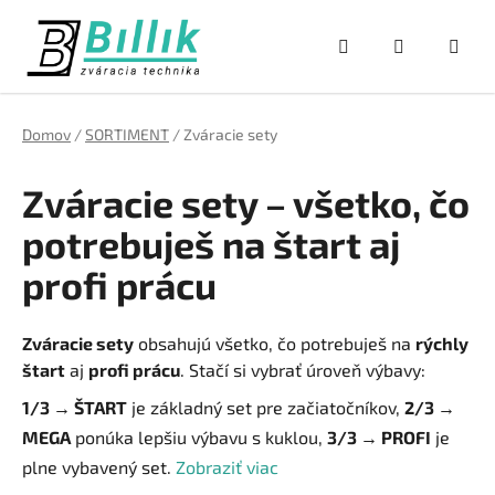
Prejsť
na
Hľadať
NÁKUPNÝ
obsah
KOŠÍK
Domov
/
SORTIMENT
/
Zváracie sety
Zváracie sety – všetko, čo
potrebuješ na štart aj
profi prácu
Zváracie sety
obsahujú všetko, čo potrebuješ na
rýchly
štart
aj
profi prácu
. Stačí si vybrať úroveň výbavy:
1/3 → ŠTART
je základný set pre začiatočníkov,
2/3 →
MEGA
ponúka lepšiu výbavu s kuklou,
3/3 → PROFI
je
plne vybavený set.
Zobraziť viac