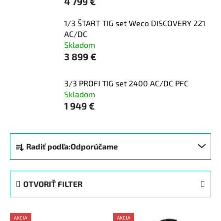
4 799 €
1/3 ŠTART TIG set Weco DISCOVERY 221
AC/DC
Skladom
3 899 €
3/3 PROFI TIG set 2400 AC/DC PFC
Skladom
1 949 €
R
Radiť podľa:
Odporúčame
a
d
e
OTVORIŤ FILTER
n
i
V
e
AKCIA
AKCIA