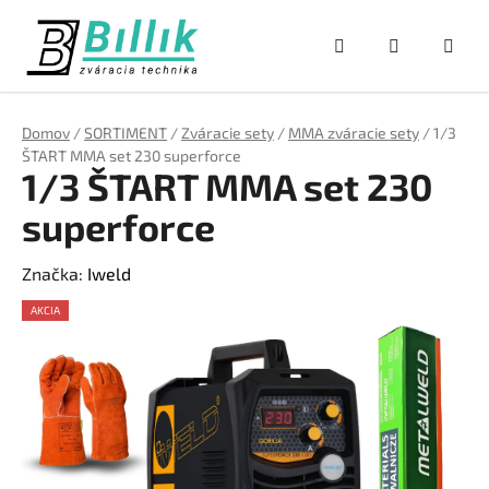
Prejsť
na
Hľadať
NÁKUPNÝ
obsah
KOŠÍK
Domov
/
SORTIMENT
/
Zváracie sety
/
MMA zváracie sety
/
1/3
ŠTART MMA set 230 superforce
1/3 ŠTART MMA set 230
superforce
Značka:
Iweld
AKCIA