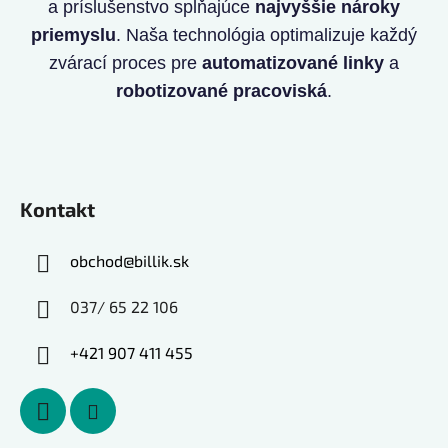
a príslušenstvo spĺňajúce
najvyššie nároky
priemyslu
. Naša technológia optimalizuje každý
zvárací proces pre
automatizované linky
a
robotizované pracoviská
.
Kontakt
obchod
@
billik.sk
037/ 65 22 106
+421 907 411 455