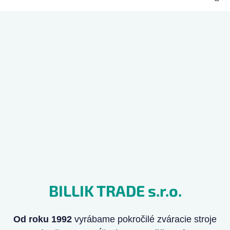
Z
á
p
ä
t
i
e
BILLIK TRADE s.r.o.
Od roku 1992
vyrábame pokročilé zváracie stroje