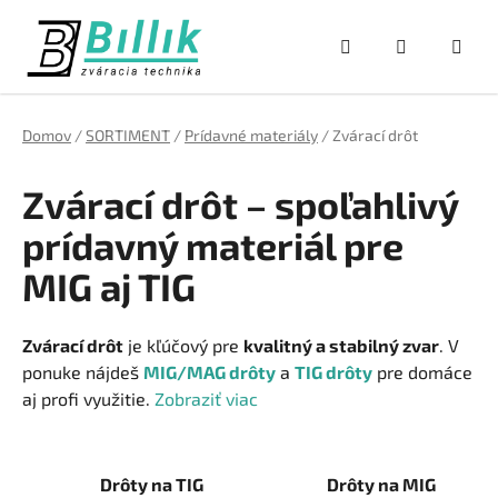
Prejsť
na
Hľadať
NÁKUPNÝ
obsah
KOŠÍK
Domov
/
SORTIMENT
/
Prídavné materiály
/
Zvárací drôt
Zvárací drôt – spoľahlivý
prídavný materiál pre
MIG aj TIG
Zvárací drôt
je kľúčový pre
kvalitný a stabilný zvar
. V
ponuke nájdeš
MIG/MAG drôty
a
TIG drôty
pre domáce
aj profi využitie.
Zobraziť viac
Drôty na TIG
Drôty na MIG