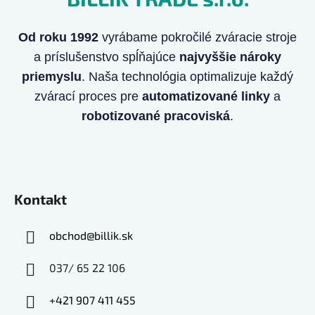
Od roku 1992
vyrábame pokročilé zváracie stroje
a príslušenstvo spĺňajúce
najvyššie nároky
priemyslu
. Naša technológia optimalizuje každý
zvárací proces pre
automatizované linky
a
robotizované pracoviská
.
Kontakt
obchod
@
billik.sk
037/ 65 22 106
+421 907 411 455