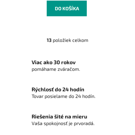
DO KOŠÍKA
13
položiek celkom
O
v
l
Viac ako 30 rokov
á
d
pomáhame zváračom.
a
c
i
Rýchlosť do 24 hodín
e
Tovar posielame do 24 hodín.
p
r
v
Riešenia šité na mieru
k
Vaša spokojnosť je prvoradá.
y