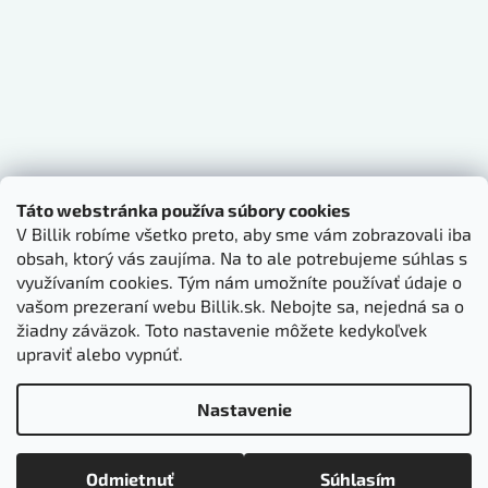
Táto webstránka používa súbory cookies
V Billik robíme všetko preto, aby sme vám zobrazovali iba
obsah, ktorý vás zaujíma. Na to ale potrebujeme súhlas s
využívaním cookies. Tým nám umožníte používať údaje o
vašom prezeraní webu Billik.sk. Nebojte sa, nejedná sa o
žiadny záväzok. Toto nastavenie môžete kedykoľvek
upraviť alebo vypnúť.
Nastavenie
Vytvoril Shoptet
Odmietnuť
Súhlasím
Copyright 2026
BILLIK.sk
. Všetky práva vyhradené.