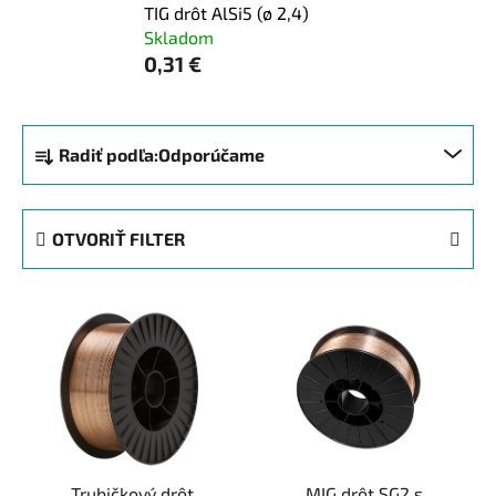
TIG drôt AlSi5 (ø 2,4)
Skladom
0,31 €
R
Radiť podľa:
Odporúčame
a
d
e
OTVORIŤ FILTER
n
i
V
e
ý
p
p
r
i
o
s
d
p
u
r
k
Trubičkový drôt
MIG drôt SG2 s