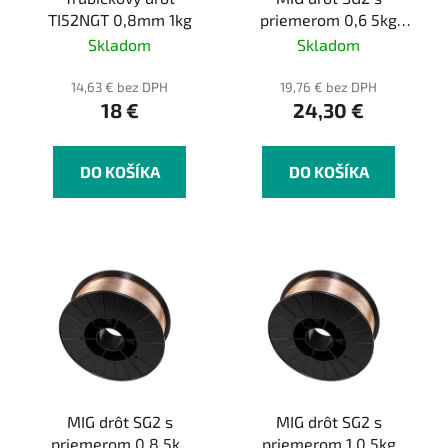
o
t
TI52NGT 0,8mm 1kg
priemerom 0,6 5kg
d
o
balík
Skladom
Skladom
u
v
k
14,63 € bez DPH
19,76 € bez DPH
18 €
24,30 €
t
o
v
DO KOŠÍKA
DO KOŠÍKA
MIG drôt SG2 s
MIG drôt SG2 s
priemerom 0,8 5kg
priemerom 1,0 5kg