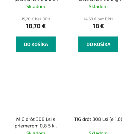
balík
balík
Skladom
Skladom
15,20 € bez DPH
14,63 € bez DPH
18,70 €
18 €
DO KOŠÍKA
DO KOŠÍKA
MIG drôt 308 Lsi s
TIG drôt 308 Lsi (ø 1,6)
priemerom 0,8 5 kg
balík
Skladom
Skladom