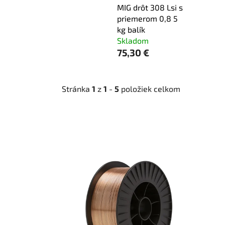
MIG drôt 308 Lsi s
priemerom 0,8 5
kg balík
Skladom
75,30 €
Stránka
1
z
1
-
5
položiek celkom
V
ý
p
i
s
p