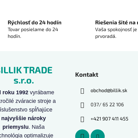
O
v
l
Rýchlosť do 24 hodín
Riešenia šité na
á
Tovar posielame do 24
Vaša spokojnosť je
d
hodín.
prvoradá.
a
c
i
e
p
ILLIK TRADE
r
Kontakt
s.r.o.
v
k
obchod
@
billik.sk
y
 roku 1992
vyrábame
v
ročilé zváracie stroje a
037/ 65 22 106
ý
íslušenstvo spĺňajúce
p
najvyššie nároky
i
+421 907 411 455
s
priemyslu
. Naša
u
chnológia optimalizuje