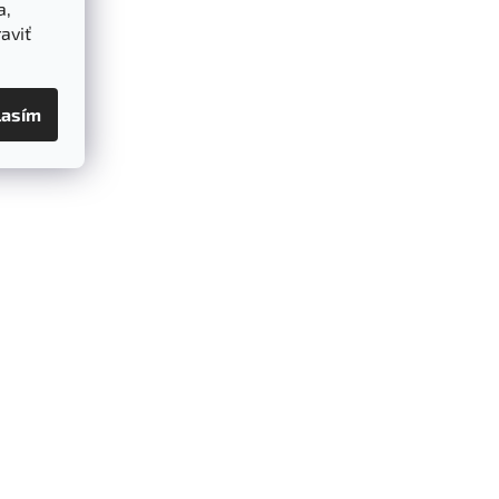
a,
aviť
lasím