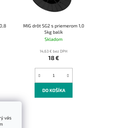
k
t
o
0,8
MIG drôt SG2 s priemerom 1,0
v
5kg balík
Skladom
14,63 € bez DPH
18 €
DO KOŠÍKA
rý vás
ám