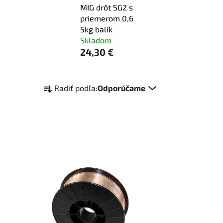
MIG drôt SG2 s
priemerom 0,6
5kg balík
Skladom
24,30 €
R
Radiť podľa:
Odporúčame
a
d
e
n
i
e
p
r
o
d
u