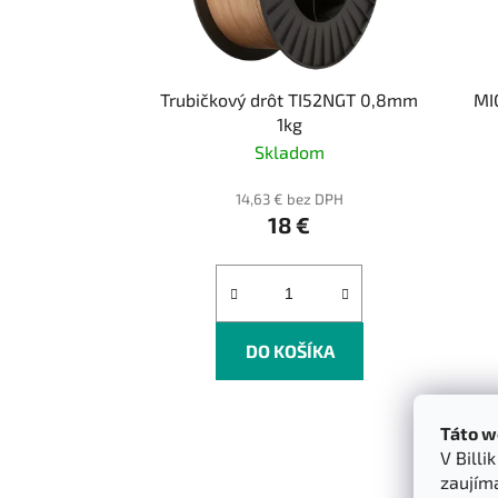
r
o
d
Trubičkový drôt TI52NGT 0,8mm
MI
u
1kg
k
Skladom
t
o
14,63 € bez DPH
v
18 €
DO KOŠÍKA
Táto w
V Billi
zaujím