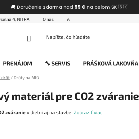
🚚 Doručenie zdarma nad
99 €
na celom SK 🇸🇰
selná 4, NITRA
O nás
Ako nakupovať
Otázky a odpo
PRENÁJOM
🔧 SERVIS
PRÁŠKOVÁ LAKOVŇA
 drôt
/
Drôty na MIG
vý materiál pre CO2 zváranie
O2 zváranie
v dielni aj na stavbe.
Zobraziť viac