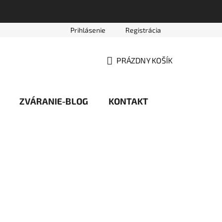
Prihlásenie
Registrácia
vede
Platobné podmienky
Reklamačný poriadok
Obc
PRÁZDNY KOŠÍK
NÁKUPNÝ
KOŠÍK
ZVÁRANIE-BLOG
KONTAKT