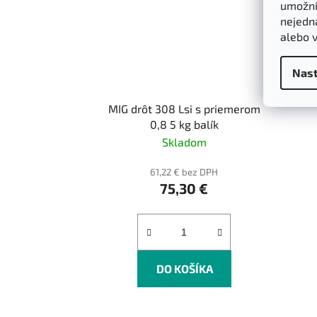
umožnít
nejedn
alebo 
Nast
MIG drôt 308 Lsi s priemerom
0,8 5 kg balík
Skladom
61,22 € bez DPH
75,30 €
DO KOŠÍKA