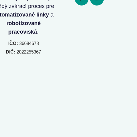
ždý zvárací proces pre
tomatizované linky
a
robotizované
pracoviská
.
IČO:
36684678
DIČ:
2022255367