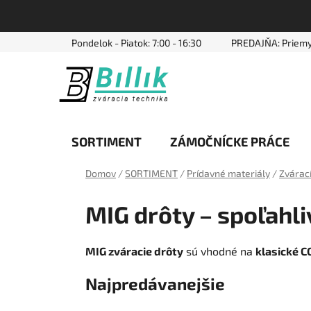
Prejsť
Pondelok - Piatok: 7:00 - 16:30
PREDAJŇA: Priemy
na
obsah
SORTIMENT
ZÁMOČNÍCKE PRÁCE
Domov
/
SORTIMENT
/
Prídavné materiály
/
Zvárací
MIG drôty – spoľahli
MIG zváracie drôty
sú vhodné na
klasické C
Najpredávanejšie