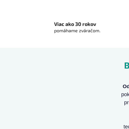
Viac ako 30 rokov
pomáhame zváračom.
Z
B
á
p
ä
t
Od
i
pok
e
pr
te