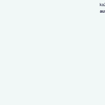
ka
au