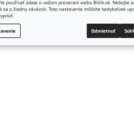
e používať údaje o vašom prezeraní webu Billik.sk. Nebojte s
á sa o žiadny záväzok. Toto nastavenie môžete kedykoľvek upr
vypnúť.
avenie
Odmietnuť
Súh