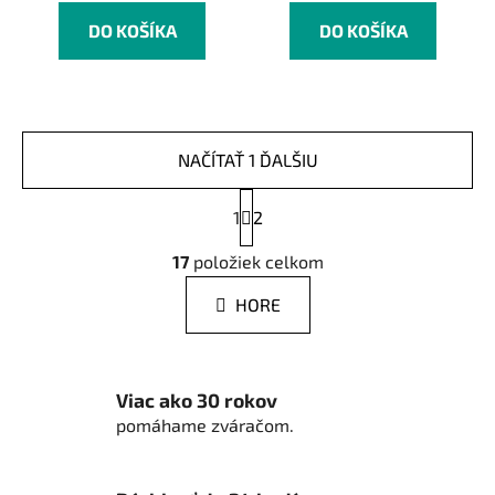
DO KOŠÍKA
DO KOŠÍKA
NAČÍTAŤ 1 ĎALŠIU
S
1
t
2
r
O
á
17
položiek celkom
v
n
l
k
HORE
á
o
d
v
a
a
n
c
Viac ako 30 rokov
i
i
pomáhame zváračom.
e
e
p
r