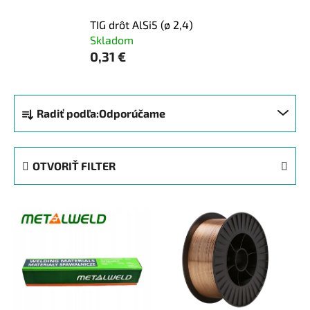
TIG drôt AlSi5 (ø 2,4)
Skladom
0,31 €
R
Radiť podľa:
Odporúčame
a
d
e
OTVORIŤ FILTER
n
i
V
e
ý
p
p
r
i
o
s
d
p
u