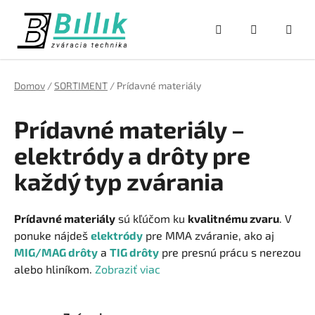
Prejsť
na
Hľadať
NÁKUPNÝ
obsah
KOŠÍK
Domov
/
SORTIMENT
/
Prídavné materiály
Prídavné materiály –
elektródy a drôty pre
každý typ zvárania
Prídavné materiály
sú kľúčom ku
kvalitnému zvaru
. V
ponuke nájdeš
elektródy
pre MMA zváranie, ako aj
MIG/MAG drôty
a
TIG drôty
pre presnú prácu s nerezou
alebo hliníkom.
Zobraziť viac