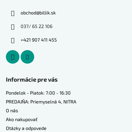
obchod
@
billik.sk
037/ 65 22 106
+421 907 411 455
Informácie pre vás
Pondelok - Piatok: 7:00 - 16:30
PREDAJŇA: Priemyselná 4, NITRA
O nás
Ako nakupovať
Otázky a odpovede