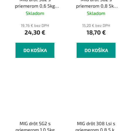
priemerom 0,6 5kg
priemerom 0,8 5kg
balík
balík
Skladom
Skladom
19,76 € bez DPH
15,20 € bez DPH
24,30 €
18,70 €
DO KOŠÍKA
DO KOŠÍKA
MIG drôt SG2 s
MIG drôt 308 Lsi s
priemerom 1,0 5kg
priemerom 0,8 5 kg