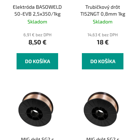
r
k
Elektróda BASOWELD
Trubičkový drôt
o
t
50-EVB 2,5x350/1kg
TI52NGT 0,8mm 1kg
d
o
Skladom
Skladom
u
v
k
6,91 € bez DPH
14,63 € bez DPH
8,50 €
18 €
t
o
v
DO KOŠÍKA
DO KOŠÍKA
MIG drôt SG2 s
MIG drôt SG2 s