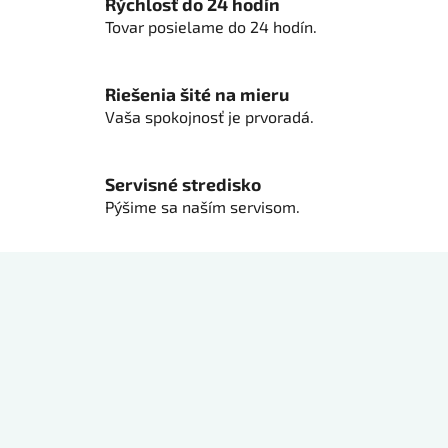
Rýchlosť do 24 hodín
v
Tovar posielame do 24 hodín.
k
y
v
Riešenia šité na mieru
ý
Vaša spokojnosť je prvoradá.
p
i
s
Servisné stredisko
u
Pýšime sa naším servisom.
Z
á
p
ä
t
i
e