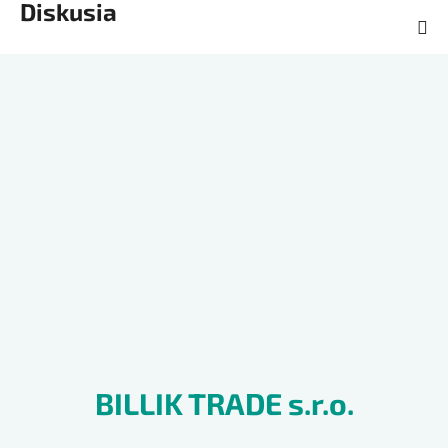
Diskusia
Z
á
p
ä
t
i
e
BILLIK TRADE s.r.o.