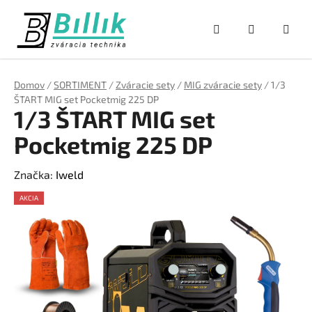
Prejsť
na
Hľadať
NÁKUPNÝ
obsah
KOŠÍK
Domov
/
SORTIMENT
/
Zváracie sety
/
MIG zváracie sety
/
1/3
ŠTART MIG set Pocketmig 225 DP
1/3 ŠTART MIG set
Pocketmig 225 DP
Značka:
Iweld
AKCIA