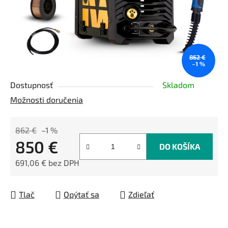
862 €
–1 %
Dostupnosť
Skladom
Možnosti doručenia
862 €
–1 %
850 €
DO KOŠÍKA
691,06 € bez DPH
Jednotková cena:
Tlač
Opýtať sa
Zdieľať