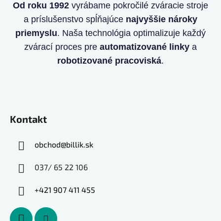
Od roku 1992
vyrábame pokročilé zváracie stroje
a príslušenstvo spĺňajúce
najvyššie nároky
priemyslu
. Naša technológia optimalizuje každý
zvárací proces pre
automatizované linky
a
robotizované pracoviská
.
Kontakt
obchod
@
billik.sk
037/ 65 22 106
+421 907 411 455