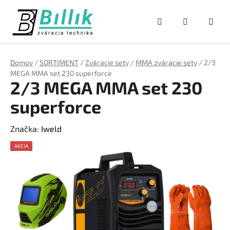
Prejsť
na
Hľadať
NÁKUPNÝ
obsah
KOŠÍK
Domov
/
SORTIMENT
/
Zváracie sety
/
MMA zváracie sety
/
2/3
MEGA MMA set 230 superforce
2/3 MEGA MMA set 230
superforce
Značka:
Iweld
AKCIA