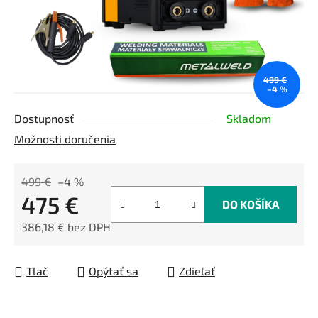
499 €
–4 %
Dostupnosť
Skladom
Možnosti doručenia
499 €
–4 %
475 €
DO KOŠÍKA
386,18 € bez DPH
Jednotková cena:
Tlač
Opýtať sa
Zdieľať