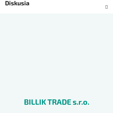
Diskusia
Z
á
p
ä
t
i
e
BILLIK TRADE s.r.o.