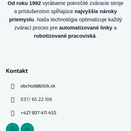
Od roku 1992
vyrábame pokročilé zváracie stroje
a príslušenstvo spĺňajúce
najvyššie nároky
priemyslu
. Naša technológia optimalizuje každý
zvárací proces pre
automatizované linky
a
robotizované pracoviská
.
Kontakt
obchod
@
billik.sk
037/ 65 22 106
+421 907 411 455