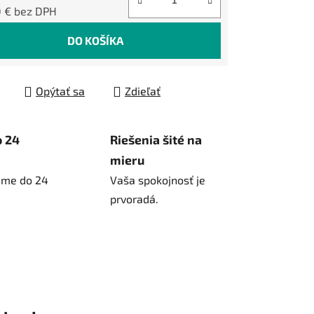
0 € bez DPH
tková cena:
DO KOŠÍKA
Opýtať sa
Zdieľať
o 24
Riešenia šité na
mieru
ame do 24
Vaša spokojnosť je
prvoradá.