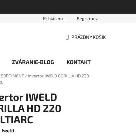
Prihlásenie
Registrácia
vede
Platobné podmienky
Reklamačný poriadok
Obc
PRÁZDNY KOŠÍK
NÁKUPNÝ
KOŠÍK
ZVÁRANIE-BLOG
KONTAKT
SORTIMENT
/
Invertor IWELD GORILLA HD 220
RC
ertor IWELD
RILLA HD 220
LTIARC
:
Iweld