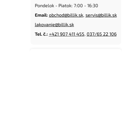
Pondelok - Piatok: 7:00 - 16:30
n
e
Email:
obchod@billik.sk
,
servis@billik.sk
l
lakovanie@billik.sk
Tel. č.:
+421 907 411 455
,
037/65 22 106