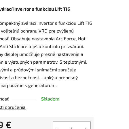
rací invertor s funkciou Lift TIG
ompaktný zvárací invertor s funkciou Lift TIG
 voliteľnú ochranu VRD pre zvýšenú
osť. Obsahuje nastavenia Arc Force, Hot
 Anti Stick pre lepšiu kontrolu pri zváraní.
ny displej umožňuje presné nastavenie a
nie výstupných parametrov. S teplotnými,
vými a prúdovými snímačmi zaručuje
ivosť a bezpečnosť. Ľahký a prenosný,
na použitie s generátorom.
nosť
Skladom
ti doručenia
9 €