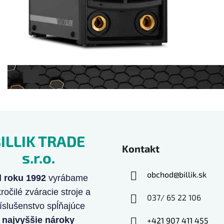
ILLIK TRADE
Kontakt
s.r.o.
obchod
@
billik.sk
 roku 1992
vyrábame
ročilé zváracie stroje a
037/ 65 22 106
íslušenstvo spĺňajúce
najvyššie nároky
+421 907 411 455