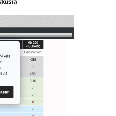
skusia
rý vás
ám
a,
aviť
lasím