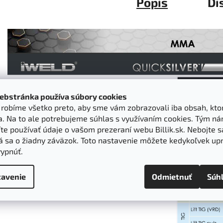
Popis
Di
ebstránka používa súbory cookies
k robíme všetko preto, aby sme vám zobrazovali iba obsah, kto
a. Na to ale potrebujeme súhlas s využívaním cookies. Tým n
e používať údaje o vašom prezeraní webu Billik.sk. Nebojte s
á sa o žiadny záväzok. Toto nastavenie môžete kedykoľvek upr
vypnúť.
avenie
Odmietnuť
Súh