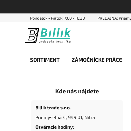
Prejsť
Pondelok - Piatok: 7:00 - 16:30
PREDAJŇA: Priemy
na
obsah
SORTIMENT
ZÁMOČNÍCKE PRÁCE
B
Kde nás nájdete
o
č
n
Billik trade s.r.o.
ý
Priemyselná 4, 949 01, Nitra
p
Otváracie hodiny:
a