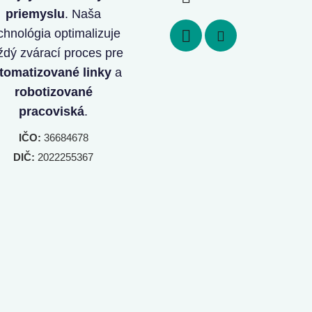
priemyslu
. Naša
chnológia optimalizuje
ždý zvárací proces pre
tomatizované linky
a
robotizované
pracoviská
.
IČO:
36684678
DIČ:
2022255367