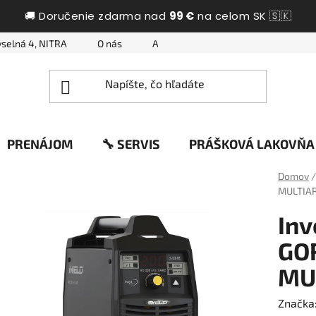
🚚 Doručenie zdarma nad
99 €
na celom SK 🇸🇰
selná 4, NITRA
O nás
Ako nakupovať
Otázky a odpo
PRENÁJOM
🔧 SERVIS
PRÁŠKOVÁ LAKOVŇA
Domov
/
MULTIA
Inv
GO
MU
Značka