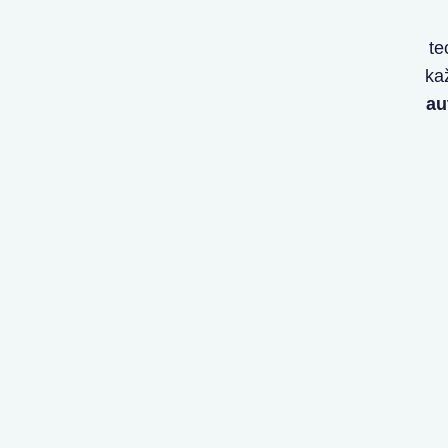
te
ka
au