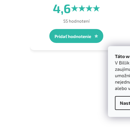
4,6
★
★
★
★
55 hodnotení
⭐
Pridať hodnotenie
Táto w
V Billi
zaujím
umožnít
nejedn
alebo 
Nast