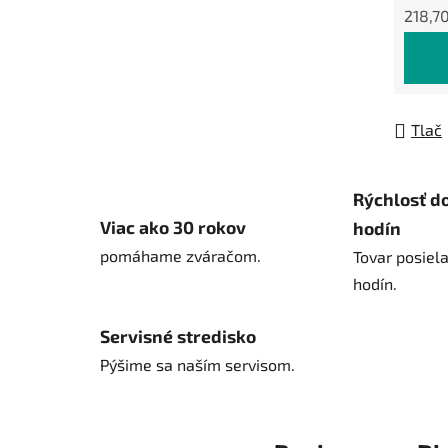
218,7
Jedno
Tlač
Rýchlosť d
Viac ako 30 rokov
hodín
pomáhame zváračom.
Tovar posiel
hodín.
Servisné stredisko
Pýšime sa naším servisom.