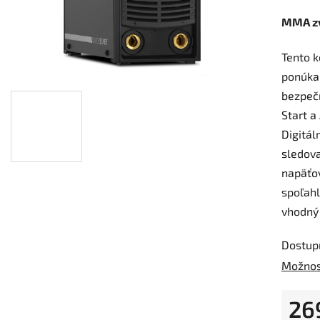
MMA zvá
Tento k
ponúka
bezpečn
Start a
Digitál
sledova
napäťo
spoľahl
vhodný 
Dostup
Možnos
26