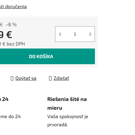
ti doručenia
 €
–8 %
9 €
0 € bez DPH
tková cena:
DO KOŠÍKA
Opýtať sa
Zdieľať
o 24
Riešenia šité na
mieru
ame do 24
Vaša spokojnosť je
prvoradá.