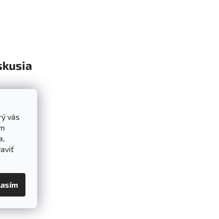
skusia
rý vás
ám
a,
aviť
lasím