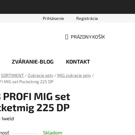
Prihlásenie
Registrácia
vede
Platobné podmienky
Reklamačný poriadok
Obc
PRÁZDNY KOŠÍK
NÁKUPNÝ
KOŠÍK
ZVÁRANIE-BLOG
KONTAKT
SORTIMENT
/
Zváracie sety
/
MIG zváracie sety
/
FI MIG set Pocketmig 225 DP
 PROFI MIG set
ketmig 225 DP
:
Iweld
nosť
Skladom