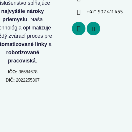
íslušenstvo spĺňajúce
najvyššie nároky
+421 907 411 455
priemyslu
. Naša
chnológia optimalizuje
ždý zvárací proces pre
tomatizované linky
a
robotizované
pracoviská
.
IČO:
36684678
DIČ:
2022255367