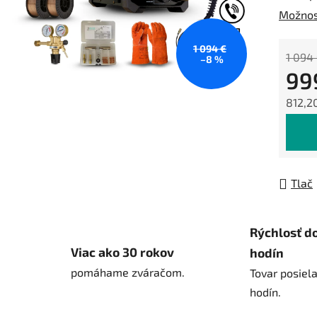
Možnos
1 094 €
1 094
–8 %
99
812,2
Jedno
Tlač
Rýchlosť d
Viac ako 30 rokov
hodín
pomáhame zváračom.
Tovar posiel
hodín.