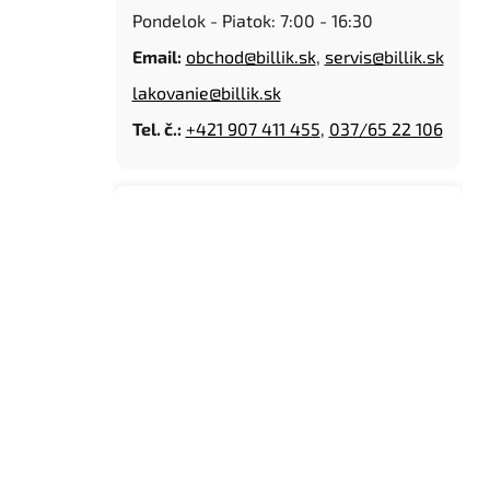
Pondelok - Piatok: 7:00 - 16:30
n
e
Email:
obchod@billik.sk
,
servis@billik.sk
l
lakovanie@billik.sk
Tel. č.:
+421 907 411 455
,
037/65 22 106