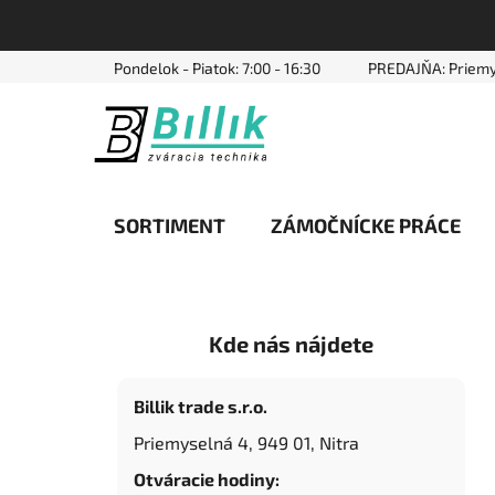
Prejsť
Pondelok - Piatok: 7:00 - 16:30
PREDAJŇA: Priemy
na
obsah
SORTIMENT
ZÁMOČNÍCKE PRÁCE
B
Kde nás nájdete
o
č
n
Billik trade s.r.o.
ý
Priemyselná 4, 949 01, Nitra
p
Otváracie hodiny:
a