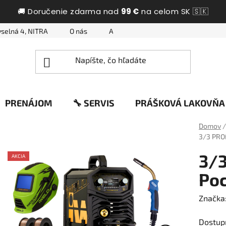
🚚 Doručenie zdarma nad
99 €
na celom SK 🇸🇰
selná 4, NITRA
O nás
Ako nakupovať
Otázky a odpo
PRENÁJOM
🔧 SERVIS
PRÁŠKOVÁ LAKOVŇA
Domov
/
3/3 PRO
3/3
AKCIA
Poc
Značka
Dostup