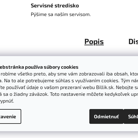
Servisné stredisko
Pýšime sa naším servisom.
Popis
Di
Popis produktu nie je dostupný
ebstránka používa súbory cookies
k robíme všetko preto, aby sme vám zobrazovali iba obsah, kto
a. Na to ale potrebujeme súhlas s využívaním cookies. Tým n
e používať údaje o vašom prezeraní webu Billik.sk. Nebojte s
á sa o žiadny záväzok. Toto nastavenie môžete kedykoľvek upr
vypnúť.
avenie
Odmietnuť
Súh