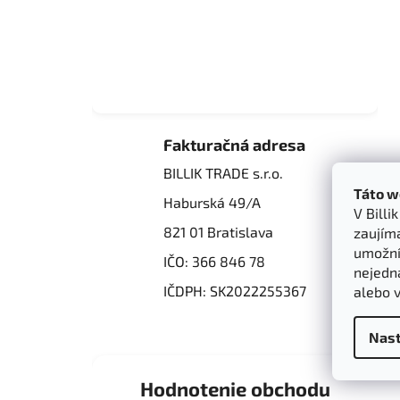
Fakturačná adresa
BILLIK TRADE s.r.o.
Táto w
Haburská 49/A
V Billi
821 01 Bratislava
zaujím
umožnít
IČO: 366 846 78
nejedn
IČDPH: SK2022255367
alebo 
Nast
Hodnotenie obchodu