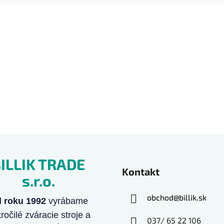
ILLIK TRADE
Kontakt
s.r.o.
obchod
@
billik.sk
 roku 1992
vyrábame
ročilé zváracie stroje a
037/ 65 22 106