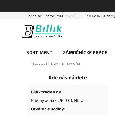
Prejsť
Pondelok - Piatok: 7:00 - 16:30
PREDAJŇA: Priemy
na
obsah
SORTIMENT
ZÁMOČNÍCKE PRÁCE
Domov
/
PRÁŠKOVÁ LAKOVŇA
B
Kde nás nájdete
o
č
n
Billik trade s.r.o.
ý
Priemyselná 4, 949 01, Nitra
p
Otváracie hodiny:
a