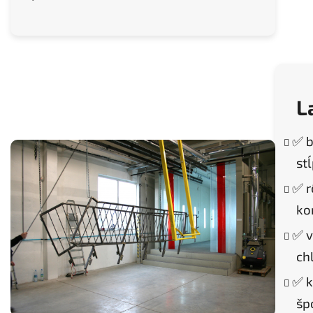
L
✅ b
st
✅ r
ko
✅ v
ch
✅ k
šp