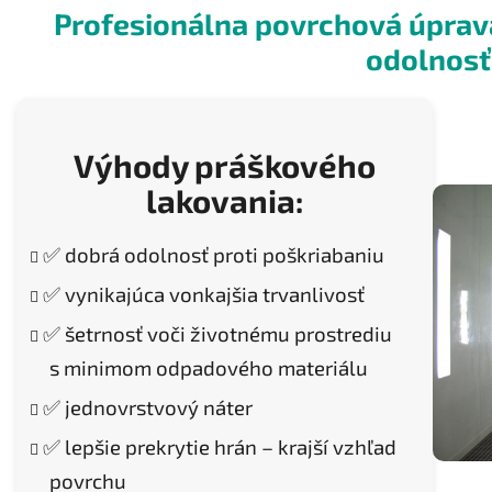
Profesionálna povrchová úprava
odolnosť
Výhody
práškového
lakovania:
✅ dobrá odolnosť proti poškriabaniu
✅ vynikajúca vonkajšia trvanlivosť
✅ šetrnosť voči životnému prostrediu
s minimom odpadového materiálu
✅ jednovrstvový náter
✅ lepšie prekrytie hrán – krajší vzhľad
povrchu