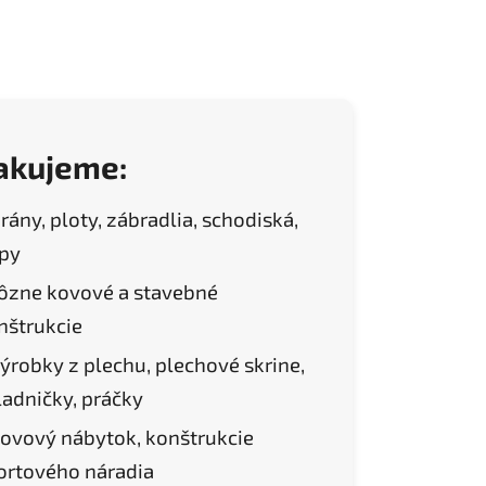
akujeme:
rány, ploty, zábradlia, schodiská,
ĺpy
ôzne kovové a stavebné
nštrukcie
ýrobky z plechu, plechové skrine,
ladničky, práčky
ovový nábytok, konštrukcie
ortového náradia