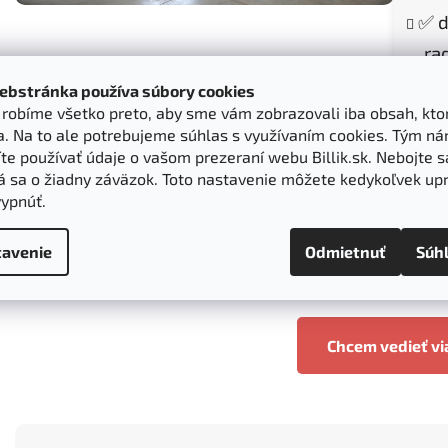
✅ d
ra
ebstránka používa súbory cookies
k robíme všetko preto, aby sme vám zobrazovali iba obsah, kto
a. Na to ale potrebujeme súhlas s využívaním cookies. Tým n
e používať údaje o vašom prezeraní webu Billik.sk. Nebojte s
á sa o žiadny záväzok. Toto nastavenie môžete kedykoľvek upr
vypnúť.
avenie
Odmietnuť
Súh
Chcem vedieť vi