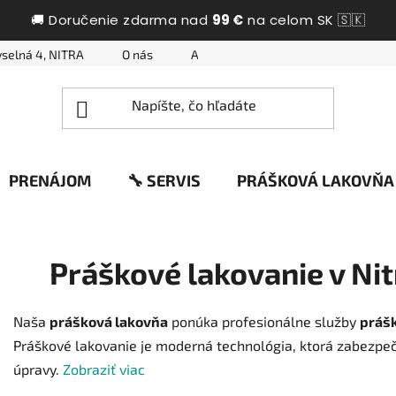
🚚 Doručenie zdarma nad
99 €
na celom SK 🇸🇰
selná 4, NITRA
O nás
Ako nakupovať
Otázky a odpo
PRENÁJOM
🔧 SERVIS
PRÁŠKOVÁ LAKOVŇA
Práškové lakovanie v Nit
Naša
prášková lakovňa
ponúka profesionálne služby
práš
Práškové lakovanie je moderná technológia, ktorá zabezpe
úpravy.
Zobraziť viac