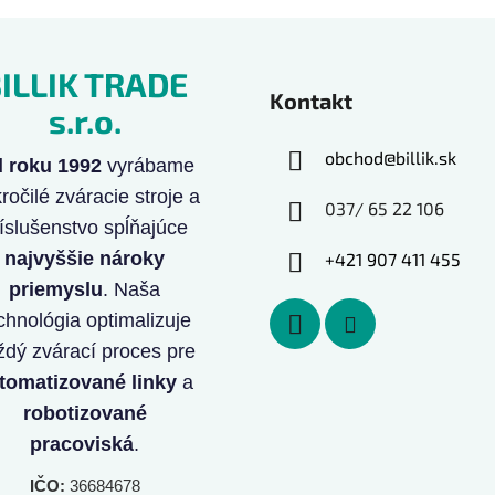
ILLIK TRADE
Kontakt
s.r.o.
obchod
@
billik.sk
 roku 1992
vyrábame
ročilé zváracie stroje a
037/ 65 22 106
íslušenstvo spĺňajúce
najvyššie nároky
+421 907 411 455
priemyslu
. Naša
chnológia optimalizuje
ždý zvárací proces pre
tomatizované linky
a
robotizované
pracoviská
.
IČO:
36684678