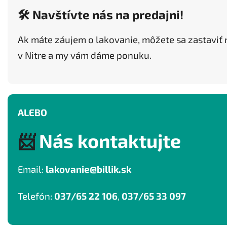
🛠️ Navštívte nás na predajni!
Ak máte záujem o lakovanie, môžete sa zastaviť 
v Nitre a my vám dáme ponuku.
ALEBO
Nás kontaktujte
📨
Email:
lakovanie@billik.sk
Telefón:
037/65 22 106
,
037/65 33 097