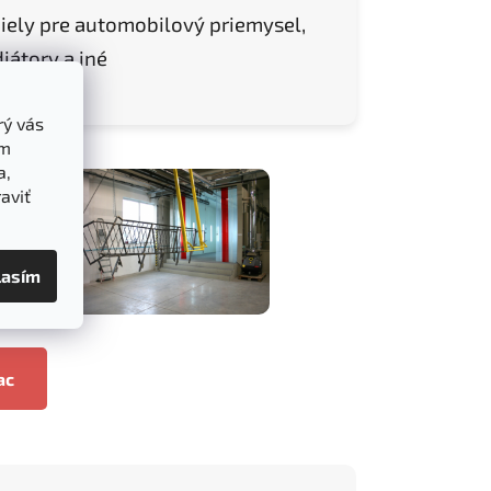
iely pre automobilový priemysel,
diátory a iné
rý vás
ám
a,
aviť
lasím
ac