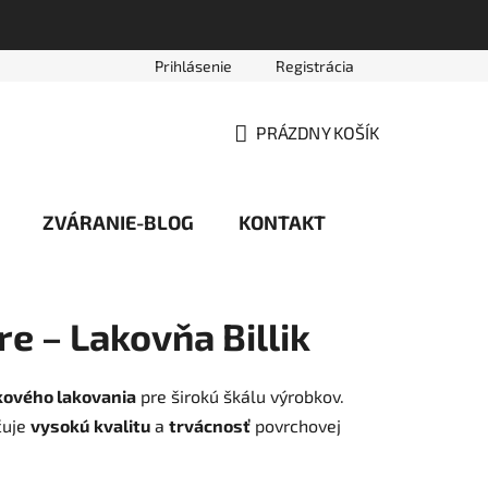
Prihlásenie
Registrácia
vede
Platobné podmienky
Reklamačný poriadok
Obc
PRÁZDNY KOŠÍK
NÁKUPNÝ
KOŠÍK
ZVÁRANIE-BLOG
KONTAKT
re – Lakovňa Billik
kového lakovania
pre širokú škálu výrobkov.
čuje
vysokú
kvalitu
a
trvácnosť
povrchovej