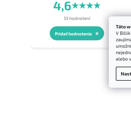
4,6
★
★
★
★
55 hodnotení
Táto w
V Billi
⭐
Pridať hodnotenie
zaujím
umožnít
nejedn
alebo 
Nast