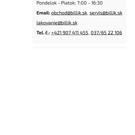
Pondelok - Piatok: 7:00 - 16:30
n
e
Email:
obchod@billik.sk
,
servis@billik.sk
l
lakovanie@billik.sk
Tel. č.:
+421 907 411 455
,
037/65 22 106