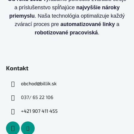
a príslušenstvo spĺňajúce
najvyššie nároky
priemyslu
. Naša technológia optimalizuje každý
zvárací proces pre
automatizované linky
a
robotizované pracoviská
.
Kontakt
obchod
@
billik.sk
037/ 65 22 106
+421 907 411 455