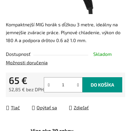
Kompaktnejší MIG horák s dĺžkou 3 metre, ideálny na
jemnejšie zváracie práce. Plynové chladenie, výkon do
180 A a podpora drôtov 0.6 až 1.0 mm.
Dostupnosť
Skladom
Možnosti doručenia
65 €
DO KOŠÍKA
52,85 € bez DPH
Jednotková cena:
Tlač
Opýtať sa
Zdieľať
Viac ako 30 rokov