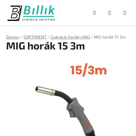
Prejsť
na
Hľadať
NÁKUPNÝ
obsah
KOŠÍK
Domov
/
SORTIMENT
/
Zváracie horáky MIG
/
MIG horák 15 3m
MIG horák 15 3m